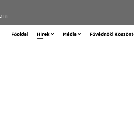
com
Főoldal
Hírek
Média
Fővédnöki Köszönt
ó
UL