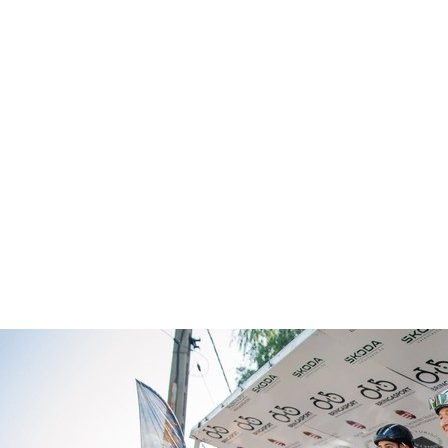
AMI ELŐRE VI
Dicső
A LEGJOBBAK