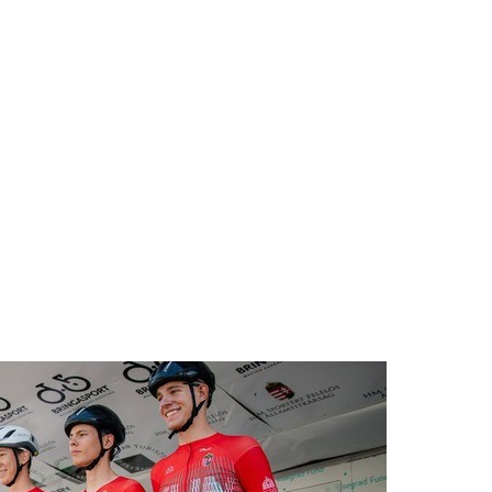
SZ
ség
 JUTALMA