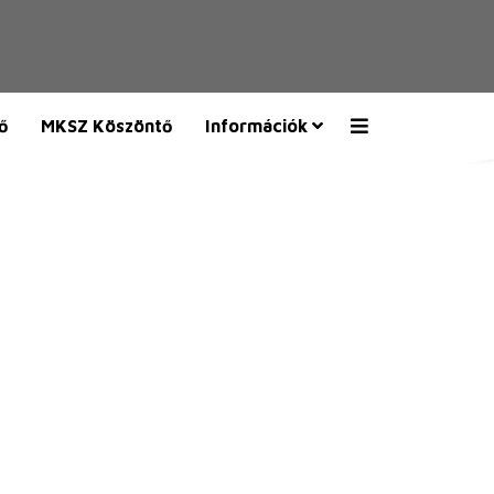
ő
MKSZ Köszöntő
Információk