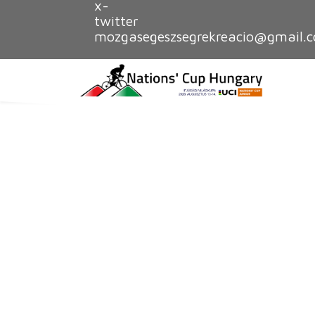
x-
twitter
mozgasegeszsegrekreacio@gmail.
Temp
AMI NEM LASS