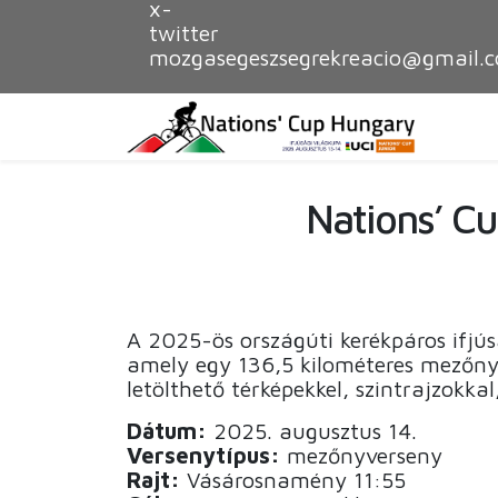
x-
twitter
mozgasegeszsegrekreacio@gmail.
Nations’ Cu
A 2025-ös országúti kerékpáros ifjú
amely egy 136,5 kilométeres mezőn
letölthető térképekkel, szintrajzokkal
Dátum:
2025. augusztus 14.
Versenytípus:
mezőnyverseny
Rajt:
Vásárosnamény 11:55