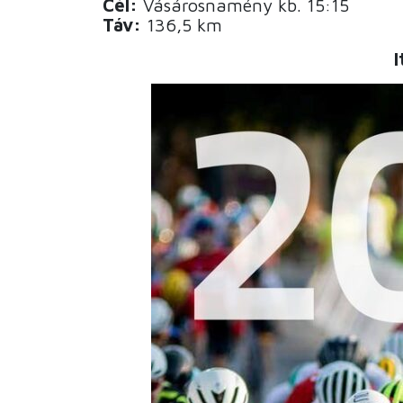
Cél:
Vásárosnamény kb. 15:15
Táv:
136,5 km
I