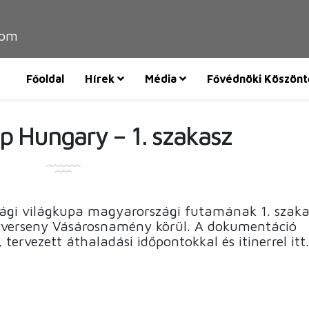
com
Főoldal
Hírek
Média
Fővédnöki Köszönt
p Hungary – 1. szakasz
sági világkupa magyarországi futamának 1. szaka
yverseny Vásárosnamény körül. A dokumentáció
, tervezett áthaladási időpontokkal és itinerrel itt.