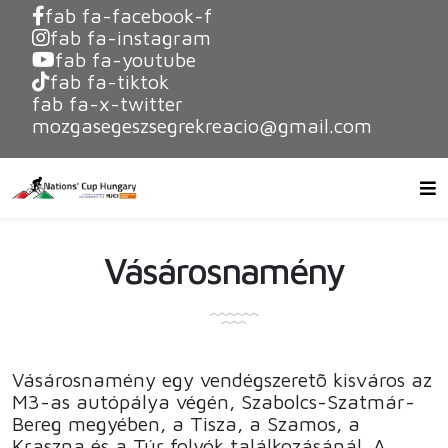
fab fa-facebook-f
fab fa-instagram
fab fa-youtube
fab fa-tiktok
fab fa-x-twitter
mozgasegeszsegrekreacio@gmail.com
Vásárosnamény
Vásárosnamény egy vendégszeretõ kisváros az
M3-as autópálya végén, Szabolcs-Szatmár-
Bereg megyében, a Tisza, a Szamos, a
Kraszna és a Túr folyók találkozásánál. A