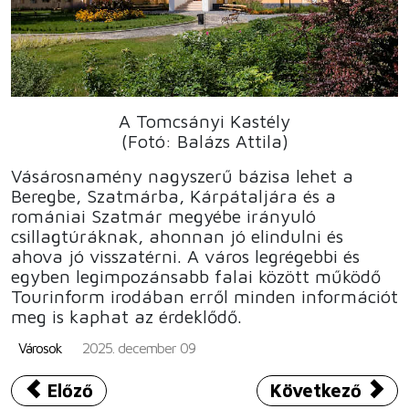
A Tomcsányi Kastély
(Fotó: Balázs Attila)
Vásárosnamény nagyszerű bázisa lehet a
Beregbe, Szatmárba, Kárpátaljára és a
romániai Szatmár megyébe irányuló
csillagtúráknak, ahonnan jó elindulni és
ahova jó visszatérni. A város legrégebbi és
egyben legimpozánsabb falai között működő
Tourinform irodában erről minden információt
meg is kaphat az érdeklődő.
Városok
2025. december 09
Előző cikk: Tokaj
Következő cikk:
Előző
Következő